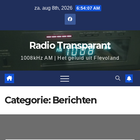
Ga
za. aug 8th, 2026
6:54:09 AM
naar
de
inhoud
Radio Transparant
1008kHz AM | Het geluid uit Flevoland
Categorie:
Berichten