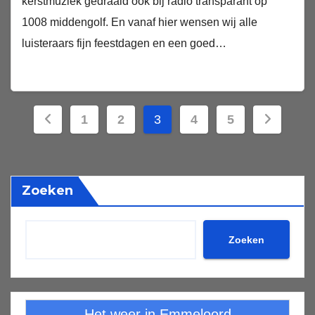
kerstmuziek gedraaid ook bij radio transparant op
1008 middengolf. En vanaf hier wensen wij alle
luisteraars fijn feestdagen en een goed…
Berichten
1
2
3
4
5
paginering
Zoeken
Zoeken
Het weer in Emmeloord