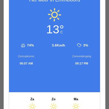
13°
C
74%
3.6Km/h
3%
Zonsopkomst
Zonsondergang
06:07 AM
09:17 PM
Za
Zo
Ma