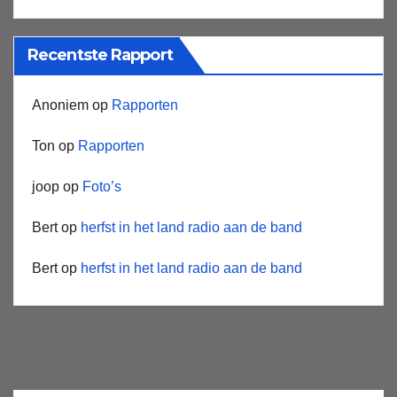
Recentste Rapport
Anoniem
op
Rapporten
Ton
op
Rapporten
joop
op
Foto’s
Bert
op
herfst in het land radio aan de band
Bert
op
herfst in het land radio aan de band