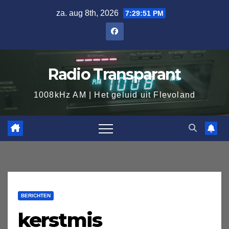
Ga
za. aug 8th, 2026
7:29:52 PM
naar
de
inhoud
Radio Transparant
1008kHz AM | Het geluid uit Flevoland
BERICHTEN
kerstmis