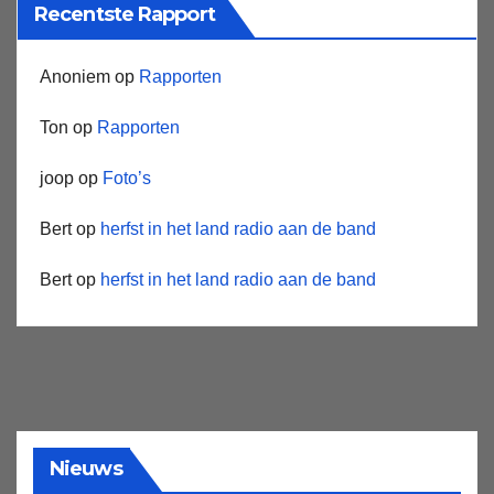
Recentste Rapport
Anoniem
op
Rapporten
Ton
op
Rapporten
joop
op
Foto’s
Bert
op
herfst in het land radio aan de band
Bert
op
herfst in het land radio aan de band
Nieuws