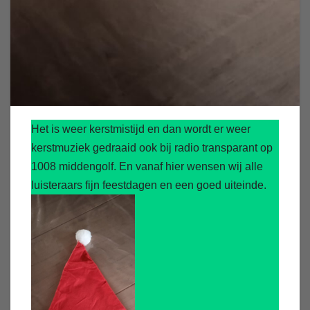
Het is weer kerstmistijd en dan wordt er weer
kerstmuziek gedraaid ook bij radio transparant op
1008 middengolf. En vanaf hier wensen wij alle
luisteraars fijn feestdagen en een goed uiteinde.