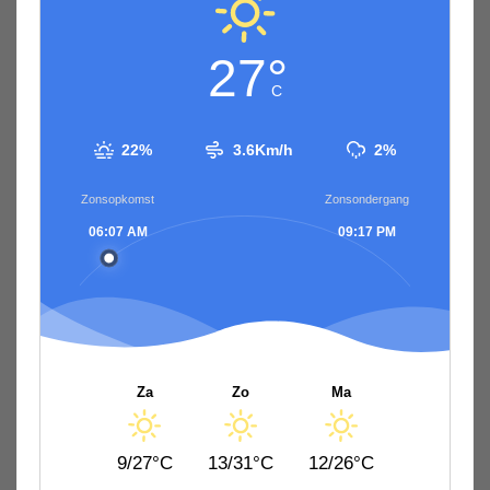
27°
C
22%
3.6Km/h
2%
Zonsopkomst
Zonsondergang
06:07 AM
09:17 PM
Za
Zo
Ma
9/27°C
13/31°C
12/26°C