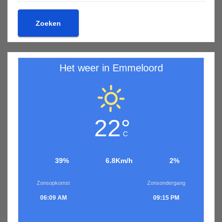
Zoeken
Het weer in Emmeloord
22°
C
39%
6.8Km/h
2%
Zonsopkomst
Zonsondergang
06:09 AM
09:15 PM