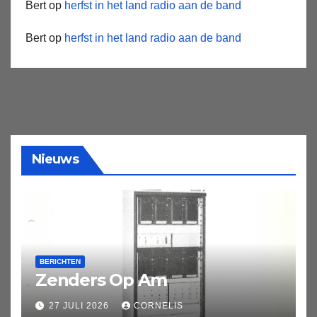
Bert
op
herfst in het land radio aan de band
Bert
op
herfst in het land radio aan de band
Nieuws
BERICHTEN
Zenders Op Am
27 JULI 2026
CORNELIS