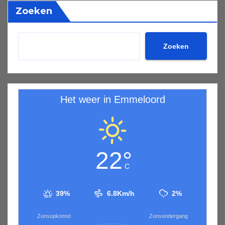
Zoeken
Zoeken
Het weer in Emmeloord
22°
C
39%
6.8Km/h
2%
Zonsopkomst
Zonsondergang