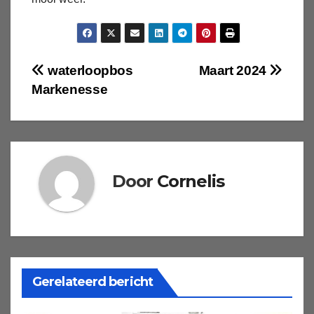
Bericht
waterloopbos
Maart 2024
Markenesse
navigatie
Door
Cornelis
Gerelateerd bericht