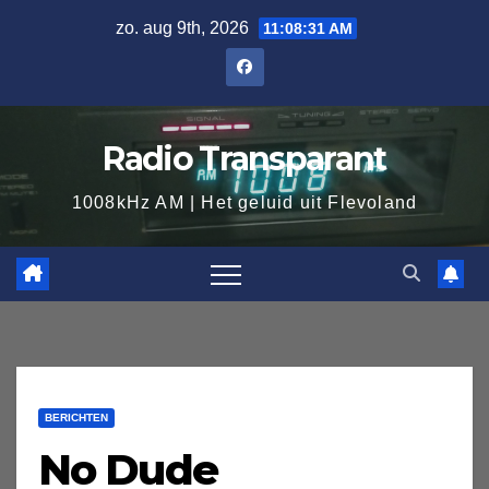
Ga
zo. aug 9th, 2026
11:08:32 AM
naar
de
inhoud
Radio Transparant
1008kHz AM | Het geluid uit Flevoland
BERICHTEN
No Dude